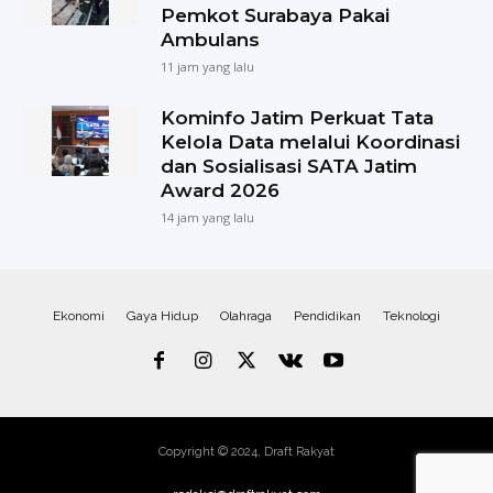
Pemkot Surabaya Pakai
Ambulans
11 jam yang lalu
Kominfo Jatim Perkuat Tata
Kelola Data melalui Koordinasi
dan Sosialisasi SATA Jatim
Award 2026
14 jam yang lalu
Ekonomi
Gaya Hidup
Olahraga
Pendidikan
Teknologi
Copyright © 2024, Draft Rakyat