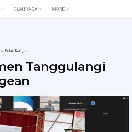
OLAHRAGA
MORE
di Pulau Kangean
men Tanggulangi
ngean