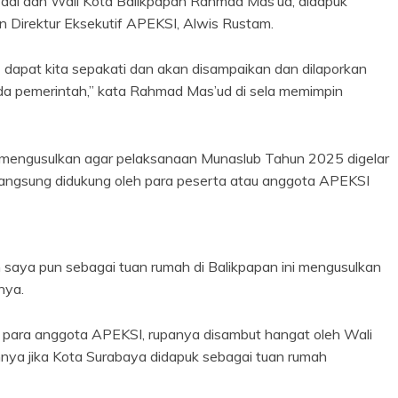
yadi dan Wali Kota Balikpapan Rahmad Mas’ud, didapuk
 Direktur Eksekutif APEKSI, Alwis Rustam.
apat kita sepakati dan akan disampaikan dan dilaporkan
da pemerintah,” kata Rahmad Mas’ud di sela memimpin
mengusulkan agar pelaksanaan Munaslub Tahun 2025 digelar
 langsung didukung oleh para peserta atau anggota APEKSI
 saya pun sebagai tuan rumah di Balikpapan ini mengusulkan
nya.
para anggota APEKSI, rupanya disambut hangat oleh Wali
nya jika Kota Surabaya didapuk sebagai tuan rumah