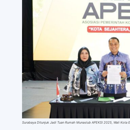
Surabaya Ditunjuk Jadi Tuan Rumah Munaslub APEKSI 2025, Wali Kota E