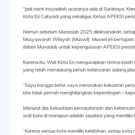
“Jadi nanti insyaallah acaranya ada di Surabaya. Ka
Kota Eri Cahyadi yang sekaligus Ketua APEKSI per
Namun sebelum Munaslub 2025 dilaksanakan, setia
Musyawarah Wilayah (Muswil). Muswil ini bertujuan 
dalam Munaslub untuk kepengurusan APEKSI periode
Karena itu, Wali Kota Eri mengucapkan terima kasi
yang telah mendukung penuh kelancaran sidang pl
“Saya bangga betul, saya merasakan kekuatan persa
kita tidak pernah menghilangkan kepentingan – kepe
Menurut dia, kekuataan persaudaraan dan kebersama
wali kota di manapun adalah saudara yang memilik
“Karena semua kota memiliki kelebihan, setiap kota