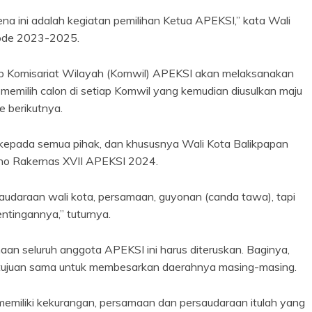
rena ini adalah kegiatan pemilihan Ketua APEKSI,” kata Wali
iode 2023-2025.
p Komisariat Wilayah (Komwil) APEKSI akan melaksanakan
memilih calon di setiap Komwil yang kemudian diusulkan maju
 berikutnya.
h kepada semua pihak, dan khususnya Wali Kota Balikpapan
eno Rakernas XVII APEKSI 2024.
udaraan wali kota, persamaan, guyonan (canda tawa), tapi
ntingannya,” tuturnya.
an seluruh anggota APEKSI ini harus diteruskan. Baginya,
i tujuan sama untuk membesarkan daerahnya masing-masing.
 memiliki kekurangan, persamaan dan persaudaraan itulah yang