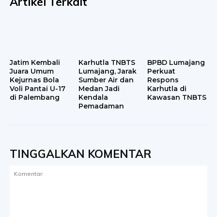
Artikel Terkait
Jatim Kembali
Karhutla TNBTS
BPBD Lumajang
Juara Umum
Lumajang, Jarak
Perkuat
Kejurnas Bola
Sumber Air dan
Respons
Voli Pantai U-17
Medan Jadi
Karhutla di
di Palembang
Kendala
Kawasan TNBTS
Pemadaman
TINGGALKAN KOMENTAR