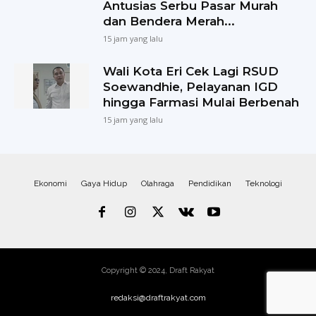
Antusias Serbu Pasar Murah
dan Bendera Merah...
15 jam yang lalu
Wali Kota Eri Cek Lagi RSUD
Soewandhie, Pelayanan IGD
hingga Farmasi Mulai Berbenah
15 jam yang lalu
Ekonomi
Gaya Hidup
Olahraga
Pendidikan
Teknologi
Copyright © 2024, Draft Rakyat
redaksi@draftrakyat.com