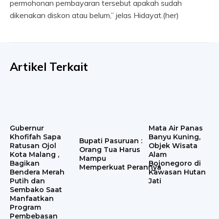
permohonan pembayaran tersebut apakah sudah
dikenakan diskon atau belum,” jelas Hidayat.(her)
Artikel Terkait
Gubernur
Mata Air Panas
Khofifah Sapa
Banyu Kuning,
Bupati Pasuruan :
Ratusan Ojol
Objek Wisata
Orang Tua Harus
Kota Malang ,
Alam
Mampu
Bagikan
Bojonegoro di
Memperkuat Perannya
Bendera Merah
Kawasan Hutan
Putih dan
Jati
Sembako Saat
Manfaatkan
Program
Pembebasan