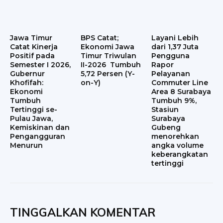
Jawa Timur
BPS Catat;
Layani Lebih
Catat Kinerja
Ekonomi Jawa
dari 1,37 Juta
Positif pada
Timur Triwulan
Pengguna
Semester I 2026,
II-2026 Tumbuh
Rapor
Gubernur
5,72 Persen (Y-
Pelayanan
Khofifah:
on-Y)
Commuter Line
Ekonomi
Area 8 Surabaya
Tumbuh
Tumbuh 9%,
Tertinggi se-
Stasiun
Pulau Jawa,
Surabaya
Kemiskinan dan
Gubeng
Pengangguran
menorehkan
Menurun
angka volume
keberangkatan
tertinggi
TINGGALKAN KOMENTAR