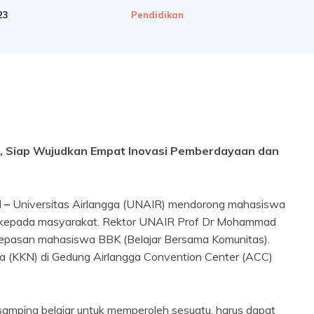
23
Pendidikan
 Siap Wujudkan Empat Inovasi Pemberdayaan dan
M –
Universitas Airlangga (UNAIR) mendorong mahasiswa
a kepada masyarakat. Rektor UNAIR Prof Dr Mohammad
lepasan mahasiswa BBK (Belajar Bersama Komunitas).
ata (KKN) di Gedung Airlangga Convention Center (ACC)
i samping belajar untuk memperoleh sesuatu, harus dapat