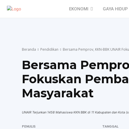
EKONOMI
GAYA HIDUP
Beranda
Pendidikan
Bersama Pemprov, KKN-BBK UNAIR Foku
Bersama Pempro
Fokuskan Pemba
Masyarakat
UNAIR Terjunkan 1458 Mahasiswa KKN BBK di 11 Kabupaten dan Kota (
PENULIS
TANGGAL