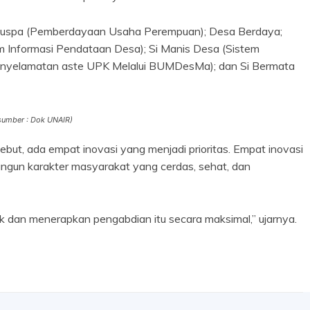
tim Puspa (Pemberdayaan Usaha Perempuan); Desa Berdaya;
 Informasi Pendataan Desa); Si Manis Desa (Sistem
enyelamatan aste UPK Melalui BUMDesMa); dan Si Bermata
sumber : Dok UNAIR)
ebut, ada empat inovasi yang menjadi prioritas. Empat inovasi
ngun karakter masyarakat yang cerdas, sehat, dan
dan menerapkan pengabdian itu secara maksimal,” ujarnya.