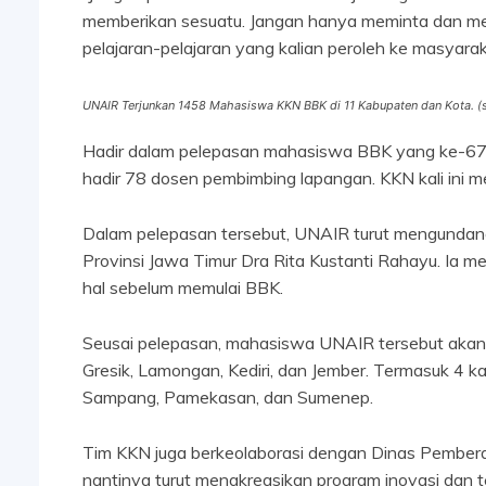
memberikan sesuatu. Jangan hanya meminta dan men
pelajaran-pelajaran yang kalian peroleh ke masyara
UNAIR Terjunkan 1458 Mahasiswa KKN BBK di 11 Kabupaten dan Kota. (
Hadir dalam pelepasan mahasiswa BBK yang ke-67 U
hadir 78 dosen pembimbing lapangan. KKN kali ini
Dalam pelepasan tersebut, UNAIR turut mengunda
Provinsi Jawa Timur Dra Rita Kustanti Rahayu. Ia
hal sebelum memulai BBK.
Seusai pelepasan, mahasiswa UNAIR tersebut akan te
Gresik, Lamongan, Kediri, dan Jember. Termasuk 4 k
Sampang, Pamekasan, dan Sumenep.
Tim KKN juga berkeolaborasi dengan Dinas Pember
nantinya turut mengkreasikan program inovasi dan t