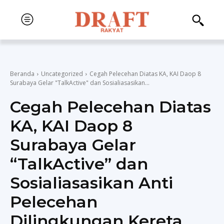
Beranda
Uncategorized
Cegah Pelecehan Diatas KA, KAI Daop 8
Surabaya Gelar "TalkActive" dan Sosialiasasikan...
Cegah Pelecehan Diatas
KA, KAI Daop 8
Surabaya Gelar
“TalkActive” dan
Sosialiasasikan Anti
Pelecehan
Dilingkungan Kereta