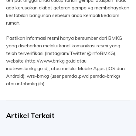
tempat tinggal anda cukup tahan gempa, ataupun tidak
ada kerusakan akibat getaran gempa yg membahayakan
kestabilan bangunan sebelum anda kembali kedalam
rumah.
Pastikan informasi resmi hanya bersumber dari BMKG
yang disebarkan melalui kanal komunikasi resmi yang
telah terverifikasi (Instagram/Twitter @infoBMKG),
website (http://www.bmkg.go.id atau
inatews.bmkg.go.id), atau melalui Mobile Apps (IOS dan
Android): wrs-bmkg (user pemda ,pwd pemda-bmkg)
atau infobmkg.(ib)
Artikel Terkait