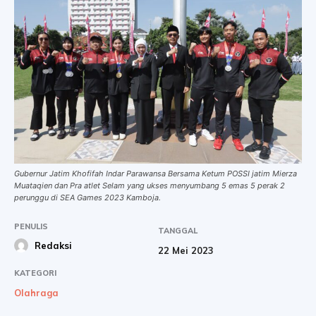
Gubernur Jatim Khofifah Indar Parawansa Bersama Ketum POSSI jatim Mierza
Muataqien dan Pra atlet Selam yang ukses menyumbang 5 emas 5 perak 2
perunggu di SEA Games 2023 Kamboja.
PENULIS
TANGGAL
Redaksi
22 Mei 2023
KATEGORI
Olahraga