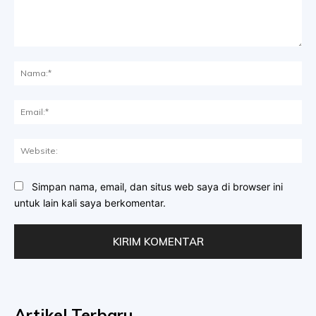
Komentar:
Na
Ema
Web
Simpan nama, email, dan situs web saya di browser ini
untuk lain kali saya berkomentar.
Artikel Terbaru