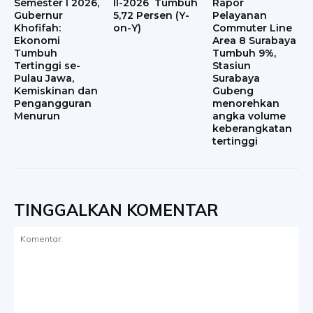
Semester I 2026,
II-2026 Tumbuh
Rapor
Gubernur
5,72 Persen (Y-
Pelayanan
Khofifah:
on-Y)
Commuter Line
Ekonomi
Area 8 Surabaya
Tumbuh
Tumbuh 9%,
Tertinggi se-
Stasiun
Pulau Jawa,
Surabaya
Kemiskinan dan
Gubeng
Pengangguran
menorehkan
Menurun
angka volume
keberangkatan
tertinggi
TINGGALKAN KOMENTAR