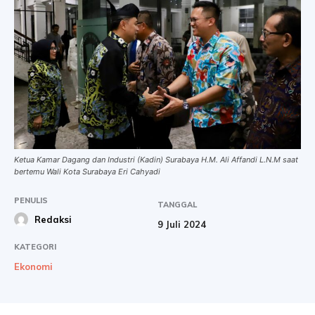
Ketua Kamar Dagang dan Industri (Kadin) Surabaya H.M. Ali Affandi L.N.M saat
bertemu Wali Kota Surabaya Eri Cahyadi
PENULIS
TANGGAL
Redaksi
9 Juli 2024
KATEGORI
Ekonomi