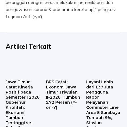
pelanggan dengan terus melakukan pemeriksaan dan
pengawasan sarana & prasarana kereta api,” pungkas
Luqman Arif. (ryo’)
Artikel Terkait
Jawa Timur
BPS Catat;
Layani Lebih
Catat Kinerja
Ekonomi Jawa
dari 1,37 Juta
Positif pada
Timur Triwulan
Pengguna
Semester I 2026,
II-2026 Tumbuh
Rapor
Gubernur
5,72 Persen (Y-
Pelayanan
Khofifah:
on-Y)
Commuter Line
Ekonomi
Area 8 Surabaya
Tumbuh
Tumbuh 9%,
Tertinggi se-
Stasiun