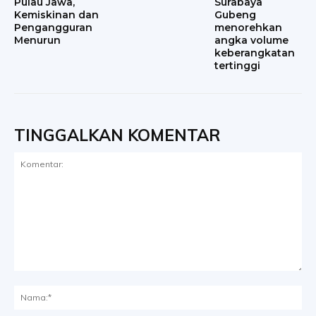
Pulau Jawa,
Surabaya
Kemiskinan dan
Gubeng
Pengangguran
menorehkan
Menurun
angka volume
keberangkatan
tertinggi
TINGGALKAN KOMENTAR
Komentar:
Na