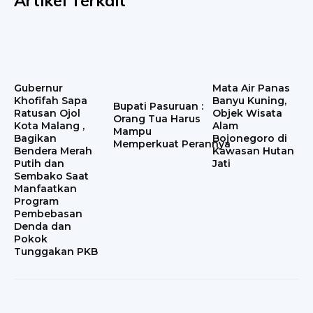
Artikel Terkait
Gubernur
Mata Air Panas
Khofifah Sapa
Banyu Kuning,
Bupati Pasuruan :
Ratusan Ojol
Objek Wisata
Orang Tua Harus
Kota Malang ,
Alam
Mampu
Bagikan
Bojonegoro di
Memperkuat Perannya
Bendera Merah
Kawasan Hutan
Putih dan
Jati
Sembako Saat
Manfaatkan
Program
Pembebasan
Denda dan
Pokok
Tunggakan PKB