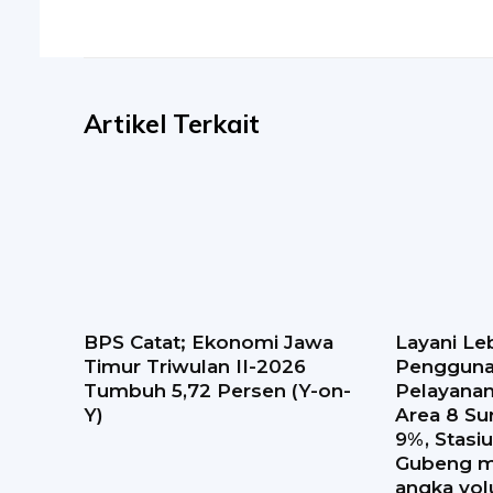
Artikel Terkait
BPS Catat; Ekonomi Jawa
Layani Leb
Timur Triwulan II-2026
Pengguna
Tumbuh 5,72 Persen (Y-on-
Pelayana
Y)
Area 8 S
9%, Stasi
Gubeng m
angka vo