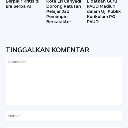
Berpikir Kritis di
Kota Eri Cahyadi
Libatkan Guru
Era Serba AI
Dorong Ratusan
PAUD Madiun
Pelajar Jadi
dalam Uji Publik
Pemimpin
Kurikulum PG
Berkarakter
PAUD
TINGGALKAN KOMENTAR
Komentar:
Na