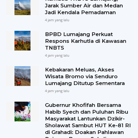
Jarak Sumber Air dan Medan
Jadi Kendala Pemadaman
4 jam yang lalu
BPBD Lumajang Perkuat
Respons Karhutla di Kawasan
TNBTS
4 jam yang lalu
Kebakaran Meluas, Akses
Wisata Bromo via Senduro
Lumajang Ditutup Sementara
4 jam yang lalu
Gubernur Khofifah Bersama
Habib Syech dan Puluhan Ribu
Masyarakat Lantunkan Dzikir-
Sholawat Sambut HUT Ke-81 RI
di Grahadi: Doakan Pahlawan