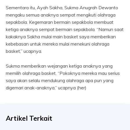
Sementara itu, Ayah Sakha, Sukma Anugrah Dewanto
mengaku semua anaknya sempat mengikuti olahraga
sepakbola. Kegemaran bermain sepakbola membuat
ketiga anaknya sempat bermain sepakbola. “Namun saat
kakaknya Sakha mulai main basket saya memberikan
kebebasan untuk mereka mulai menekuni olahraga
basket,” ucapnya.
Sukma memberikan wejangan ketiga anaknya yang
memilih olahraga basket. “Pokoknya mereka mau serius
saya akan selalu mendukung olahraga apa pun yang
digemari anak-anaknya,” ucapnya (her)
Artikel Terkait