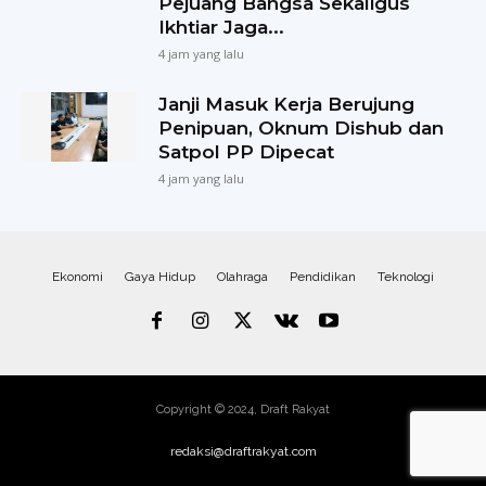
Pejuang Bangsa Sekaligus
Ikhtiar Jaga...
4 jam yang lalu
Janji Masuk Kerja Berujung
Penipuan, Oknum Dishub dan
Satpol PP Dipecat
4 jam yang lalu
Ekonomi
Gaya Hidup
Olahraga
Pendidikan
Teknologi
Copyright © 2024, Draft Rakyat
redaksi@draftrakyat.com