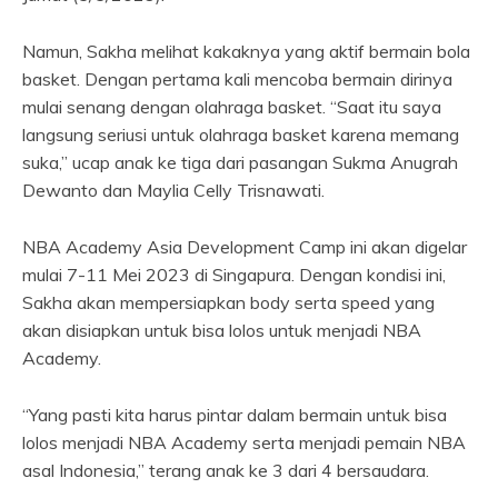
Namun, Sakha melihat kakaknya yang aktif bermain bola
basket. Dengan pertama kali mencoba bermain dirinya
mulai senang dengan olahraga basket. “Saat itu saya
langsung seriusi untuk olahraga basket karena memang
suka,” ucap anak ke tiga dari pasangan Sukma Anugrah
Dewanto dan Maylia Celly Trisnawati.
NBA Academy Asia Development Camp ini akan digelar
mulai 7-11 Mei 2023 di Singapura. Dengan kondisi ini,
Sakha akan mempersiapkan body serta speed yang
akan disiapkan untuk bisa lolos untuk menjadi NBA
Academy.
“Yang pasti kita harus pintar dalam bermain untuk bisa
lolos menjadi NBA Academy serta menjadi pemain NBA
asal Indonesia,” terang anak ke 3 dari 4 bersaudara.