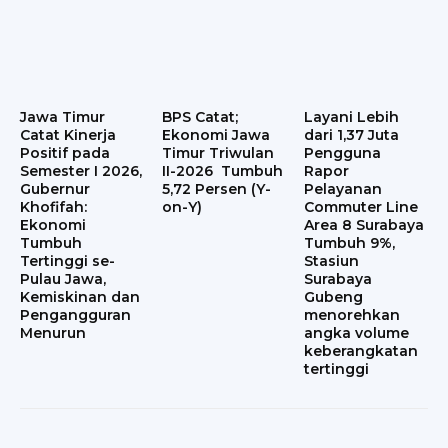
Jawa Timur
BPS Catat;
Layani Lebih
Catat Kinerja
Ekonomi Jawa
dari 1,37 Juta
Positif pada
Timur Triwulan
Pengguna
Semester I 2026,
II-2026 Tumbuh
Rapor
Gubernur
5,72 Persen (Y-
Pelayanan
Khofifah:
on-Y)
Commuter Line
Ekonomi
Area 8 Surabaya
Tumbuh
Tumbuh 9%,
Tertinggi se-
Stasiun
Pulau Jawa,
Surabaya
Kemiskinan dan
Gubeng
Pengangguran
menorehkan
Menurun
angka volume
keberangkatan
tertinggi