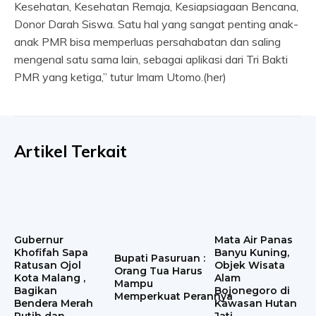
Kesehatan, Kesehatan Remaja, Kesiapsiagaan Bencana,
Donor Darah Siswa. Satu hal yang sangat penting anak-
anak PMR bisa memperluas persahabatan dan saling
mengenal satu sama lain, sebagai aplikasi dari Tri Bakti
PMR yang ketiga,” tutur Imam Utomo.(her)
Artikel Terkait
Gubernur
Mata Air Panas
Khofifah Sapa
Banyu Kuning,
Bupati Pasuruan :
Ratusan Ojol
Objek Wisata
Orang Tua Harus
Kota Malang ,
Alam
Mampu
Bagikan
Bojonegoro di
Memperkuat Perannya
Bendera Merah
Kawasan Hutan
Putih dan
Jati