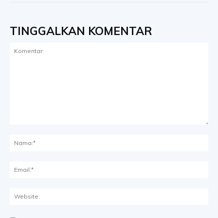
TINGGALKAN KOMENTAR
Komentar:
Na
Ema
Web