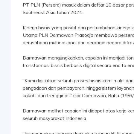
PT PLN (Persero) masuk dalam daftar 10 besar peru
Southeast Asia tahun 2024.
Kinerja bisnis yang positif dan pertumbuhan kiner
Utama PLN Darmawan Prasodjo membawa perseroan
perusahaan multinasional dari berbagai negara di 
Darmawan mengungkapkan, capaian ini menjadi tong
transformasi bisnis berbasis digital secara end to e
“Kami digitalkan seluruh proses bisnis kami mulai dar
pengadaan dan pembayaran, hingga sistem layanan p
kokoh, dan trengginas,” ujar Darmawan, Rabu (19/6
Darmawan melihat capaian ini didapat atas kerja ke
seluruh masyarakat Indonesia.
“Ini merupakan capaian dari seluruh insan PLN ya