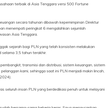
sahaan terbaik di Asia Tenggara versi 500 Fortune
ja keuangan secara tahunan dibawah kepemimpinan Direktur
 menempati peringkat 6 mengalahkan sejumlah
kawasan Asia Tenggara.
gak sejarah bagi PLN yang telah konsisten melakukan
nd selama 3,5 tahun terakhir.
i pembangkit, transmisi dan distribusi, sistem keuangan, sistem
elanggan kami, sehingga saat ini PLN menjadi makin lincah,
/2024).
ras seluruh insan PLN yang berdedikasi penuh untuk melayani
ng sudah bersama-sama bekerja keras. Saya mengucapkan