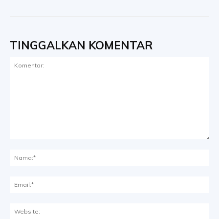
TINGGALKAN KOMENTAR
Komentar:
Na
Ema
Web