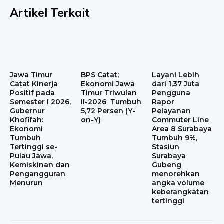
Artikel Terkait
Jawa Timur
BPS Catat;
Layani Lebih
Catat Kinerja
Ekonomi Jawa
dari 1,37 Juta
Positif pada
Timur Triwulan
Pengguna
Semester I 2026,
II-2026 Tumbuh
Rapor
Gubernur
5,72 Persen (Y-
Pelayanan
Khofifah:
on-Y)
Commuter Line
Ekonomi
Area 8 Surabaya
Tumbuh
Tumbuh 9%,
Tertinggi se-
Stasiun
Pulau Jawa,
Surabaya
Kemiskinan dan
Gubeng
Pengangguran
menorehkan
Menurun
angka volume
keberangkatan
tertinggi