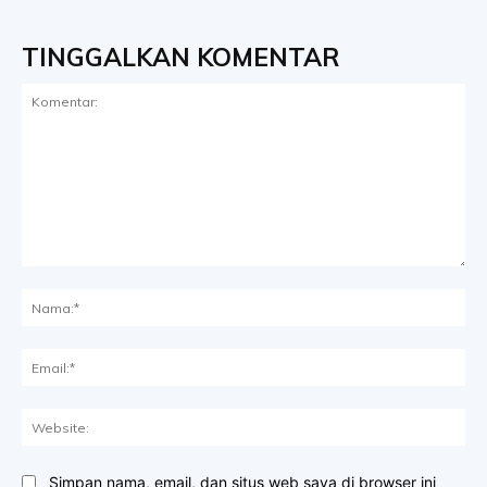
TINGGALKAN KOMENTAR
Komentar:
Na
Ema
Web
Simpan nama, email, dan situs web saya di browser ini