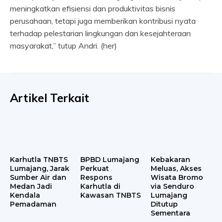
meningkatkan efisiensi dan produktivitas bisnis
perusahaan, tetapi juga memberikan kontribusi nyata
terhadap pelestarian lingkungan dan kesejahteraan
masyarakat,” tutup Andri. (her)
Artikel Terkait
Karhutla TNBTS
BPBD Lumajang
Kebakaran
Lumajang, Jarak
Perkuat
Meluas, Akses
Sumber Air dan
Respons
Wisata Bromo
Medan Jadi
Karhutla di
via Senduro
Kendala
Kawasan TNBTS
Lumajang
Pemadaman
Ditutup
Sementara