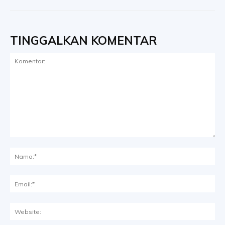
TINGGALKAN KOMENTAR
Komentar:
Na
Ema
Web